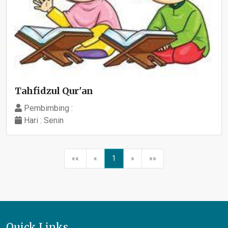
Tahfidzul Qur'an
Pembimbing :
Hari : Senin
««
«
1
»
»»
Quick Links