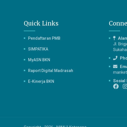
Quick Links
Conne
Ala
Pendaftaran PMB
Jl. Bri
SIMPATIKA
Sukahar
Ph
MyASN BKN
Ema
Raport Digital Madrasah
manket
Sosial
E-Kinerja BKN