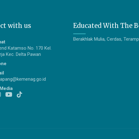
ct with us
Educated With The B
Berakhlak Mulia, Cerdas, Terampi
mat
gjend Katamso No. 170 Kel.
ja Kec. Delta Pawan
one
il
apang@kemenag.go.id
 Media