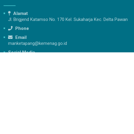
Alamat
Jl. Brigjend Katamso No. 170 Kel. Sukaharja Kec. Delta Pawan
Phone
Email
manketapang@kemenag.go.id
Sosial Media
Educated With The Best Attitude
Berakhlak Mulia, Cerdas, Terampil, Mandiri dan Berprestasi
Copyright - 2026 - MAN 1 Ketapang