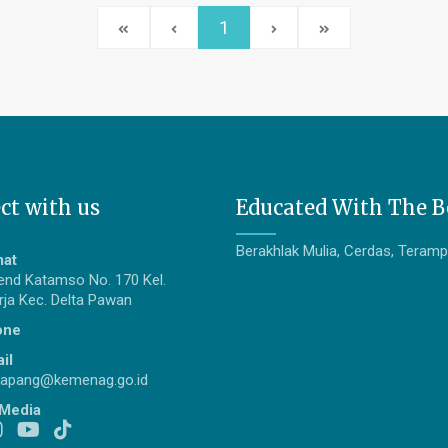
1
ct with us
Educated With The B
Berakhlak Mulia, Cerdas, Terampi
mat
gjend Katamso No. 170 Kel.
ja Kec. Delta Pawan
one
il
apang@kemenag.go.id
 Media