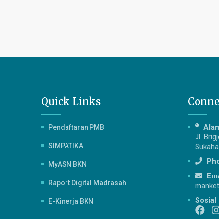
Quick Links
Conne
Ala
Pendaftaran PMB
Jl. Bri
SIMPATIKA
Sukahar
Ph
MyASN BKN
Ema
Raport Digital Madrasah
manket
Sosial
E-Kinerja BKN